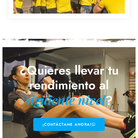
¿Quieres llevar tu
rendimiento al
siguiente nivel
?
¡CONTÁCTAME AHORA!