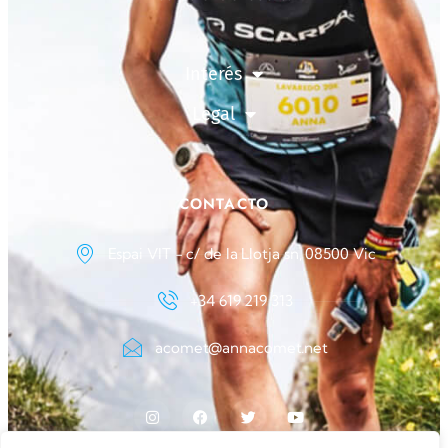
Interés
Legal
CONTACTO
Espai VIT - c/ de la Llotja sn, 08500 Vic
+34 619 219 313
acomet@annacomet.net