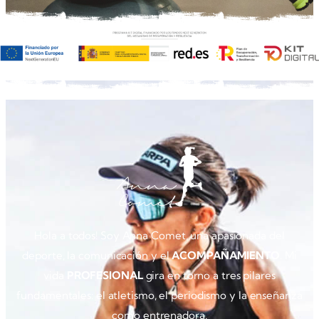
Hola a todos! Soy Anna Comet, una apasionada del
deporte, la comunicación y el
ACOMPAÑAMIENTO
. Mi
vida
PROFESIONAL
gira en torno a tres pilares
fundamentales: el atletismo, el periodismo y la enseñanza
como entrenadora.