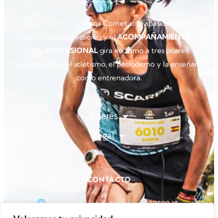
Hola a todos! Soy Anna Comet, una apasionada del
deporte, la comunicación y el
ACOMPAÑAMIENTO
. Mi
vida
PROFESIONAL
gira en torno a tres pilares
fundamentales: el atletismo, el periodismo y la enseñanza
como entrenadora.
Interés
Legal
CONTACTO
Espai VIT - c/ de la Llotja sn, 08500 Vic