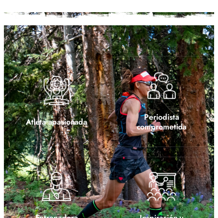
Periodista
Atleta apasionada
comprometida
Entrenadora
Inspiración y